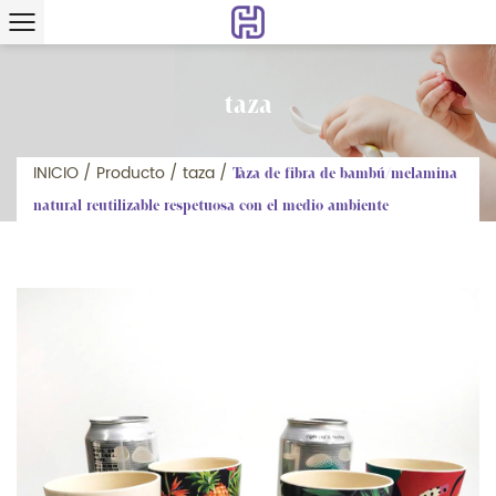
taza
INICIO
/
Producto
/
taza
/
Taza de fibra de bambú/melamina
natural reutilizable respetuosa con el medio ambiente