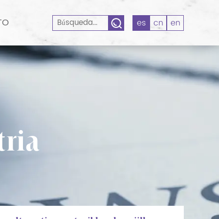
TO
es
cn
en
tria