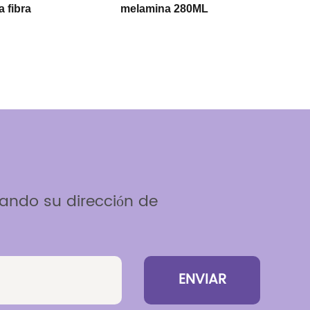
melamina 280ML
personalización de sopo
esando su dirección de