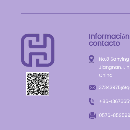
Información
contacto
No.8 Sanying
Jiangnan, Lin
China
37343975@q
+86-1367665
0576-85959