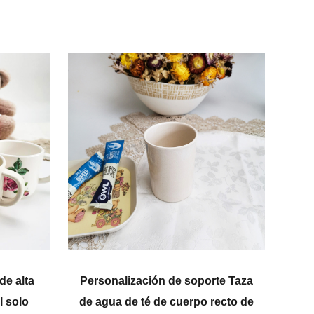
lización de soporte Taza
Taza de café para beber 
de té de cuerpo recto de
niños de melamina co