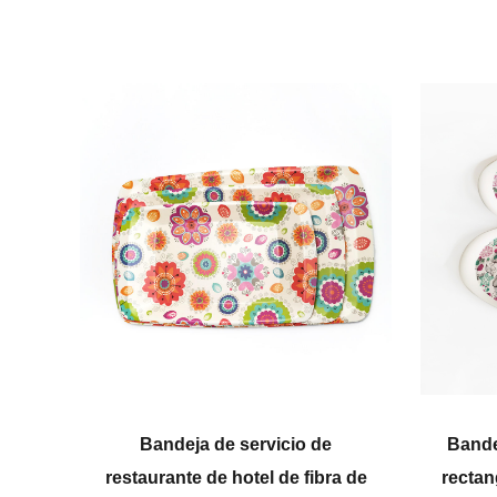
a de servicio de
Bandeja de servicio de comi
 de hotel de fibra de
rectangular portátil policrom